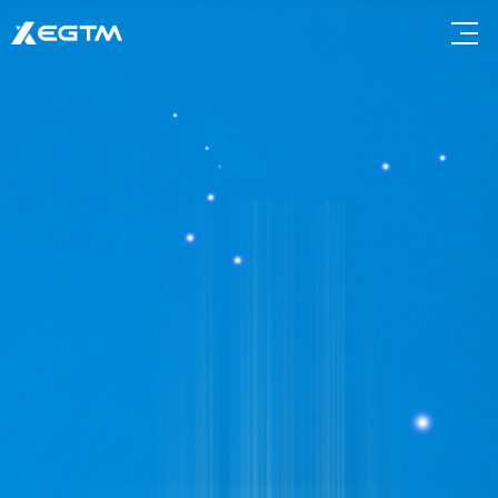
회사소개
제품정보
투자정보
채용정보
CEO인
제품정보
기업소식
채용공고
사말
연혁
인증서
찾아오시
는길
고객지원
윤리강령
사이버신
문고
공지사항
Q&A